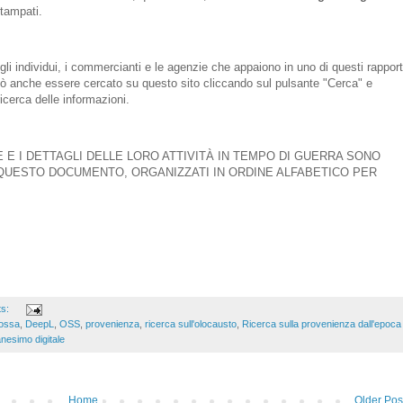
stampati.
gli individui, i commercianti e le agenzie che appaiono in uno di questi rapport
può anche essere cercato su questo sito cliccando sul pulsante "Cerca" e
ricerca delle informazioni.
 E I DETTAGLI DELLE LORO ATTIVITÀ IN TEMPO DI GUERRA SONO
 QUESTO DOCUMENTO, ORGANIZZATI IN ORDINE ALFABETICO PER
ts:
rossa
,
DeepL
,
OSS
,
provenienza
,
ricerca sull'olocausto
,
Ricerca sulla provenienza dall'epoca
nesimo digitale
Home
Older Pos