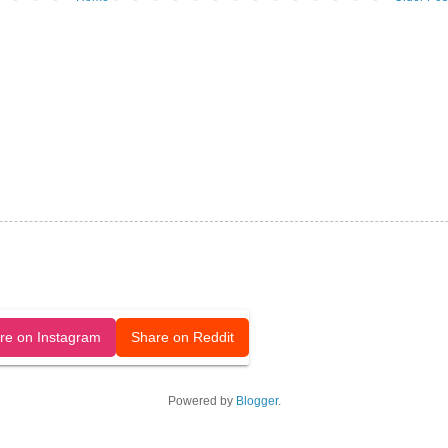
released under a CC-BY license.
re on Instagram
Share on Reddit
Powered by
Blogger
.