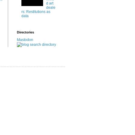
d art
deale
rs: Restitutions as
data
Directories
Mastodon