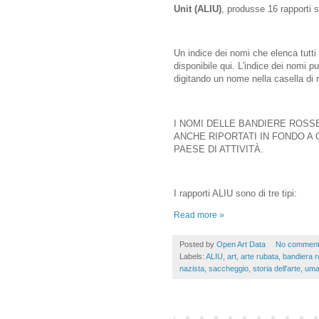
Unit (ALIU)
, produsse 16 rapporti 
Un indice dei nomi che elenca tutti 
disponibile qui. L'indice dei nomi 
digitando un nome nella casella di 
I NOMI DELLE BANDIERE ROSSE
ANCHE RIPORTATI IN FONDO A
PAESE DI ATTIVITÀ.
I rapporti ALIU sono di tre tipi:
Read more »
Posted by
Open Art Data
No commen
Labels:
ALIU
,
art
,
arte rubata
,
bandiera 
nazista
,
saccheggio
,
storia dell'arte
,
uma