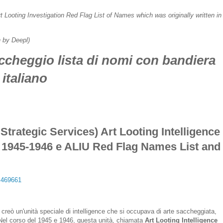
rt Looting Investigation Red Flag List of Names which was originally written in
n by Deepl)
cheggio lista di nomi con bandiera
 italiano
Strategic Services) Art Looting Intelligence
s 1945-1946 e ALIU Red Flag Names List and
M469661
i creò un'unità speciale di intelligence che si occupava di arte saccheggiata,
Nel corso del 1945 e 1946, questa unità, chiamata
Art Looting Intelligence