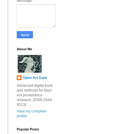
Message
*
About Me
Open Art Data
Advanced digital tools
and methods for Nazi-
era provenance
research. (ISSN:2644-
8513)
View my complete
profile
Popular Posts