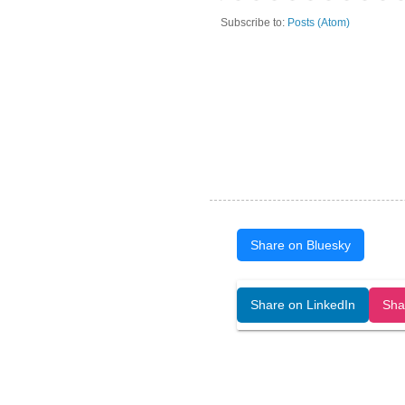
Subscribe to:
Posts (Atom)
Share on Bluesky
Open Art Data (ISSN:2644-8513) is 
Share on LinkedIn
Sha