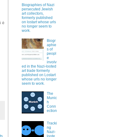
Biographies of Nazi
persecuted Jewish
art collectors,
formerly published
on lostart whose urls
i è
no longer seem to
work.
Biogr
aphie
s of
peopl
e
involv
ed in the Nazi-looted
art trade formerly
published on Lostart
whose urls no longer
seem to work.
The
Munic
h
Conn
ection
Tracki
ng
Nazi-
ts
loote