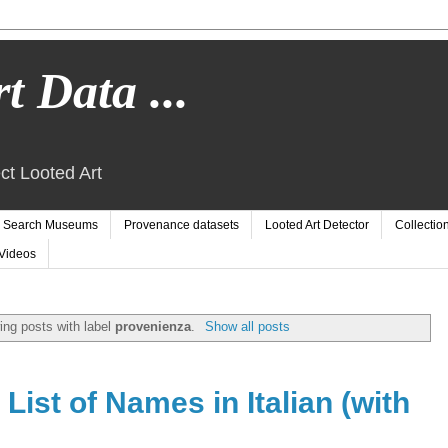
t Data ...
ct Looted Art
Search Museums
Provenance datasets
Looted Art Detector
Collectio
Videos
ng posts with label
provenienza
.
Show all posts
List of Names in Italian (with