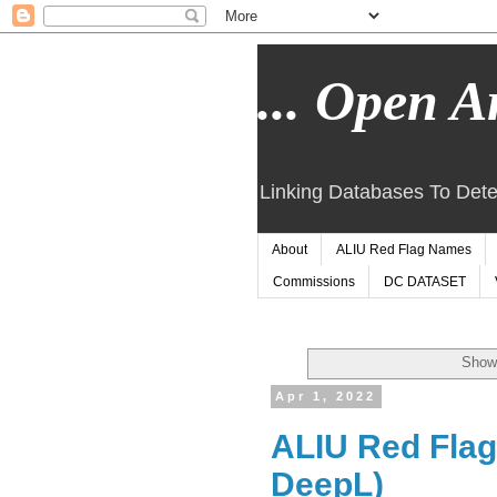
... Open Ar
Linking Databases To Dete
About
ALIU Red Flag Names
Commissions
DC DATASET
Showi
Apr 1, 2022
ALIU Red Flag 
DeepL)