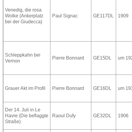
Venedig, die rosa
Wolke (Ankerplatz
Paul Signac
GE117DL
1909
bei der Giudecca)
Schleppkahn bei
Pierre Bonnard
GE15DL
um 19
Vernon
Grauer Akt im Profil
Pierre Bonnard
GE16DL
um 19
Der 14. Juli in Le
Havre (Die beflaggte
Raoul Dufy
GE32DL
1906
Straße)