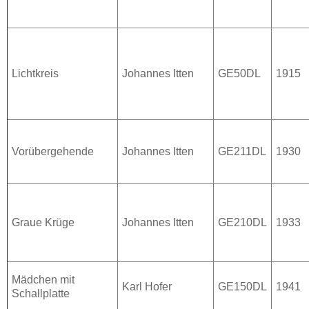
Lichtkreis
Johannes Itten
GE50DL
1915
Vorübergehende
Johannes Itten
GE211DL
1930
Graue Krüge
Johannes Itten
GE210DL
1933
Mädchen mit
Karl Hofer
GE150DL
1941
Schallplatte