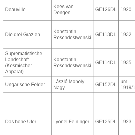
Kees van
Deauville
GE126DL
1920
Dongen
Konstantin
Die drei Grazien
GE113DL
1932
Roschdestwenski
Suprematistische
Landschaft
Konstantin
GE114DL
1935
(Kosmischer
Roschdestwenski
Apparat)
László Moholy-
um
Ungarische Felder
GE152DL
Nagy
1919/
Das hohe Ufer
Lyonel Feininger
GE135DL
1923