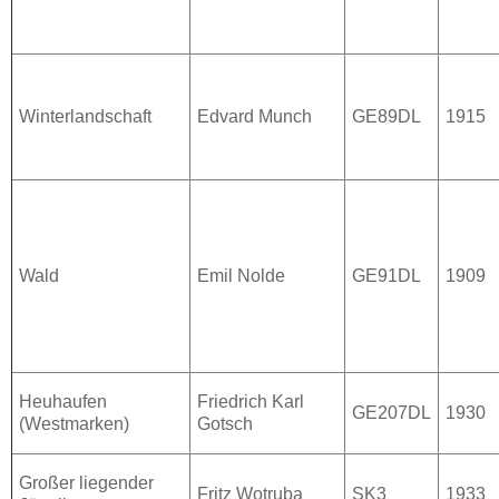
Winterlandschaft
Edvard Munch
GE89DL
1915
Wald
Emil Nolde
GE91DL
1909
Heuhaufen
Friedrich Karl
GE207DL
1930
(Westmarken)
Gotsch
Großer liegender
Fritz Wotruba
SK3
1933