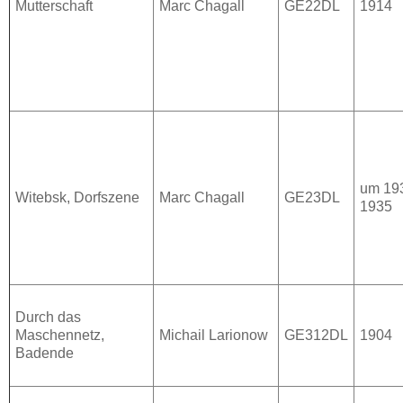
Mutterschaft
Marc Chagall
GE22DL
1914
um 19
Witebsk, Dorfszene
Marc Chagall
GE23DL
1935
Durch das
Maschennetz,
Michail Larionow
GE312DL
1904
Badende