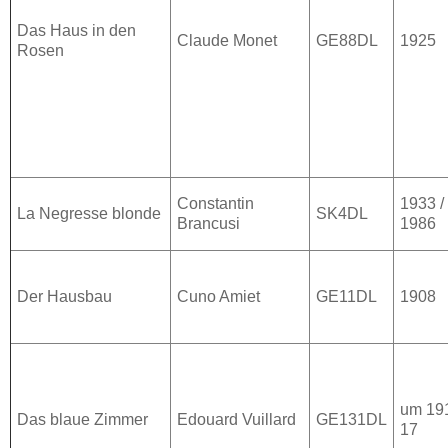
Das Haus in den
Claude Monet
GE88DL
1925
Rosen
Constantin
1933 /
La Negresse blonde
SK4DL
Brancusi
1986
Der Hausbau
Cuno Amiet
GE11DL
1908
um 19
Das blaue Zimmer
Edouard Vuillard
GE131DL
17