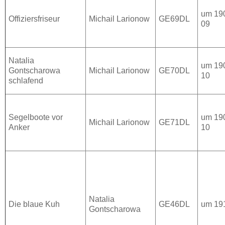
um 19
Offiziersfriseur
Michail Larionow
GE69DL
09
Natalia
um 19
Gontscharowa
Michail Larionow
GE70DL
10
schlafend
Segelboote vor
um 19
Michail Larionow
GE71DL
Anker
10
Natalia
Die blaue Kuh
GE46DL
um 19
Gontscharowa