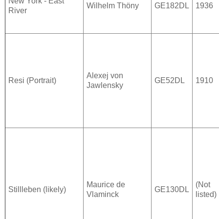
New York - East
Wilhelm Thöny
GE182DL
1936
River
Alexej von
Resi (Portrait)
GE52DL
1910
Jawlensky
Maurice de
(Not
Stillleben (likely)
GE130DL
Vlaminck
listed)