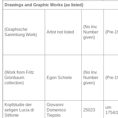
Drawings and Graphic Works (as listed)
(No Inv.
(Graphische
Artist not listed
Number
(Pre-1
Sammlung Work)
given)
(Work from Fritz
(No Inv.
Grünbaum
Egon Schiele
Number
(Pre-1
collection)
given)
Kopfstudie der
Giovanni
um
seligen Lucia di
Domenico
25023
1754/
Stifonte
Tiepolo