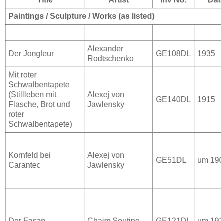
Paintings / Sculpture / Works (as listed)
Alexander
Der Jongleur
GE108DL
1935
Rodtschenko
Mit roter
Schwalbentapete
(Stillleben mit
Alexej von
GE140DL
1915
Flasche, Brot und
Jawlensky
roter
Schwalbentapete)
Kornfeld bei
Alexej von
GE51DL
um 19
Carantec
Jawlensky
Der Fasan
Chaim Soutine
GE121DL
um 19