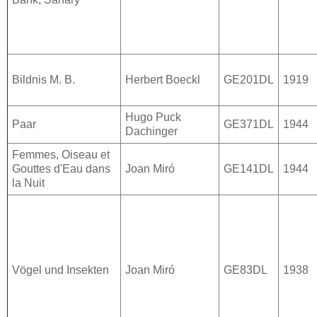
Bildnis M. B.
Herbert Boeckl
GE201DL
1919
Hugo Puck
Paar
GE371DL
1944
Dachinger
Femmes, Oiseau et
Gouttes d'Eau dans
Joan Miró
GE141DL
1944
la Nuit
Vögel und Insekten
Joan Miró
GE83DL
1938