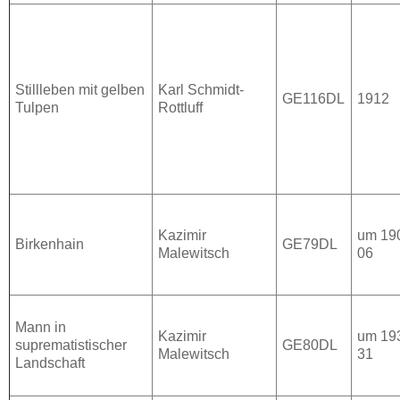
Stillleben mit gelben
Karl Schmidt-
GE116DL
1912
Tulpen
Rottluff
Kazimir
um 19
Birkenhain
GE79DL
Malewitsch
06
Mann in
Kazimir
um 19
suprematistischer
GE80DL
Malewitsch
31
Landschaft