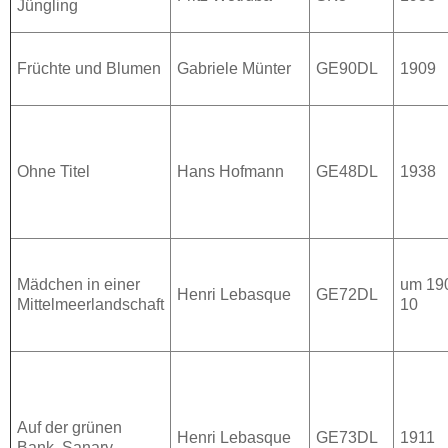
Jüngling
Früchte und Blumen
Gabriele Münter
GE90DL
1909
Ohne Titel
Hans Hofmann
GE48DL
1938
Mädchen in einer
um 19
Henri Lebasque
GE72DL
Mittelmeerlandschaft
10
Auf der grünen
Henri Lebasque
GE73DL
1911
Bank, Sanary